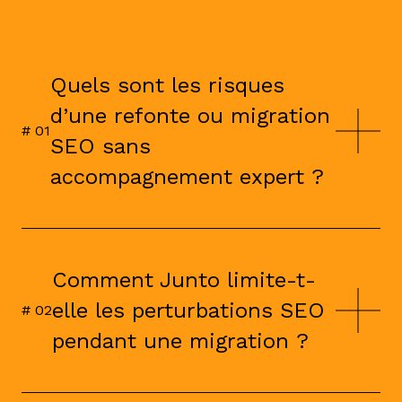
Quels sont les risques
d’une refonte ou migration
# 0
1
SEO sans
accompagnement expert ?
Perte de trafic organique,
désindexation de pages, dilution du
maillage interne, erreurs de
Comment Junto limite-t-
redirection… Une migration mal
elle les perturbations SEO
encadrée peut avoir un impact direct
# 0
2
sur votre visibilité et votre chiffre
pendant une migration ?
d’affaires.
Grâce à un plan de redirection précis,