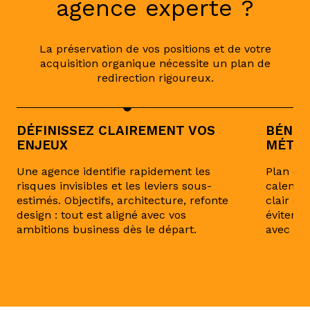
agence experte ?
La préservation de vos positions et de votre
acquisition organique nécessite un plan de
redirection rigoureux.
DÉFINISSEZ CLAIREMENT VOS
BÉNÉF
ENJEUX
MÉTHO
Une agence identifie rapidement les
Plan de 
risques invisibles et les leviers sous-
calendri
estimés. Objectifs, architecture, refonte
clair et
design : tout est aligné avec vos
éviter l
ambitions business dès le départ.
avec mét