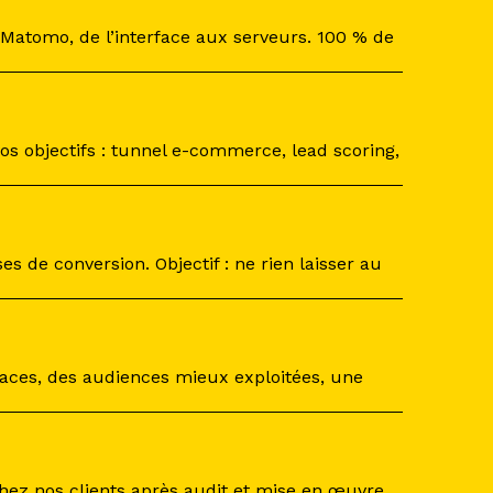
 Matomo, de l’interface aux serveurs. 100 % de
s objectifs : tunnel e-commerce, lead scoring,
s de conversion. Objectif : ne rien laisser au
caces, des audiences mieux exploitées, une
ez nos clients après audit et mise en œuvre.