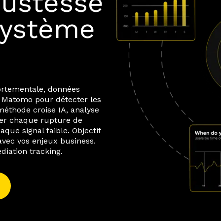
obustesse
système
ortementale, données
x Matomo pour détecter les
méthode croise IA, analyse
ler chaque rupture de
ue signal faible. Objectif
 avec vos enjeux business.
iation tracking.