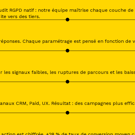
udit RGPD natif : notre équipe maîtrise chaque couche de
te vers des tiers.
réponses. Chaque paramétrage est pensé en fonction de vo
les signaux faibles, les ruptures de parcours et les baisse
canaux CRM, Paid, UX. Résultat : des campagnes plus effi
ction est chiffrée. +28 % de taux de conversion moyen ch