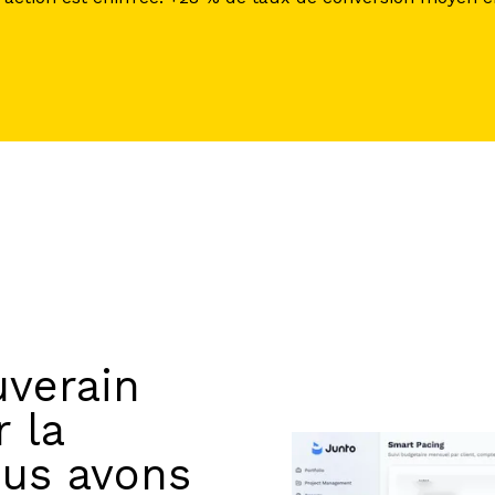
uverain
 la
ous avons