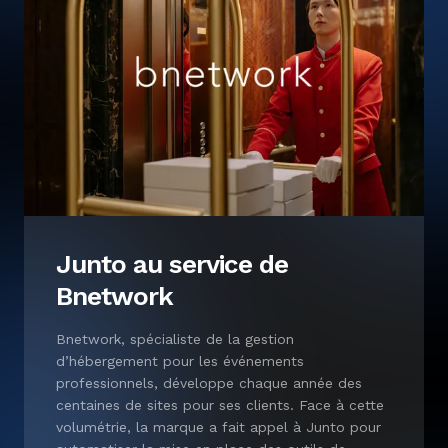
E-COMMERCE
DISTRIBUTION
SAAS
DIVERTISSEMENT
EDUCATION
ELECTROMENAGER
ÉNERGIE & GREENTECH
FAMILLE
FINTECH
Junto au service de
Bnetwork
FOOD & BEVERAGE
FRENCH TECH 🇫🇷
Bnetwork, spécialiste de la gestion
d’hébergement pour les événements
GAMING
professionnels, développe chaque année des
IMMOBILIER
centaines de sites pour ses clients. Face à cette
volumétrie, la marque a fait appel à Junto pour
INDUSTRIE & MANUFACTURING