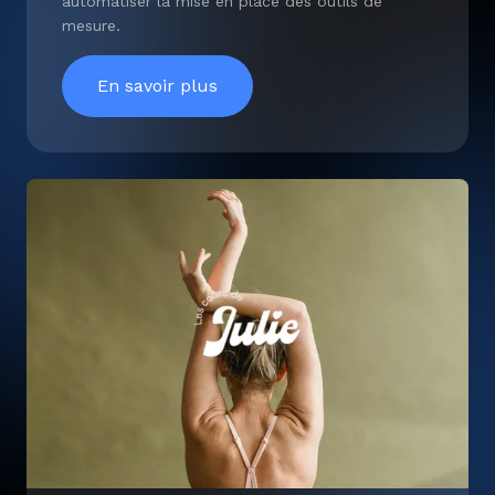
automatiser la mise en place des outils de
mesure.
MAISON / DÉCO
MODE
En savoir plus
RECRUTEMENT
SANTÉ
SERVICE
SOFTWARE
TOURISME & ÉVÈNEMENTIEL