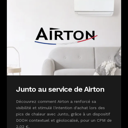
Junto au service de Airton
Découvrez comment Airton a renforcé sa
visibilité et stimulé l'intention d'achat lors des
pics de chaleur avec Junto, grâce à un dispositif
DOOH contextuel et géolocalisé, pour un CPM de
2,02 €.