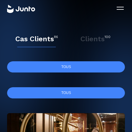
Cas Clients
Clients
86
100
TOUS
B2C
MOBILE APP
TOUS
RETAIL & OMNICANAL
AUTOMOBILE
D2C / DNVB
BEAUTÉ & COSMÉTIQUES
LEADGEN
CONSEIL