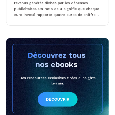
revenus générés divisés par les dépenses
publicitaires. Un ratio de 4 signifie que chaque
euro investi rapporte quatre euros de chiffre
d'affaires. Sur Google Ads, ce chiffre rassure. Il
donne l'i...
Découvrez tous 

nos ebooks 
Des ressources exclusives tirées d'insights
terrain.
DÉCOUVRIR