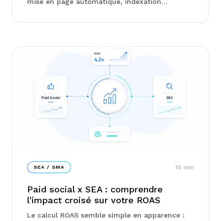
mise en page automatique, indexation
sémantique : les outils basés sur l'IA générative
réduisent les délais de public...
10
min
SEA / SMA
Paid social x SEA : comprendre
l'impact croisé sur votre ROAS
Le calcul ROAS semble simple en apparence :