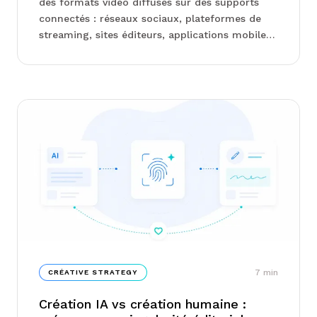
des formats vidéo diffusés sur des supports
connectés : réseaux sociaux, plateformes de
streaming, sites éditeurs, applications mobiles
et environnements retail media. Contrairement
à la commun...
7
min
CRÉATIVE STRATEGY
Création IA vs création humaine :