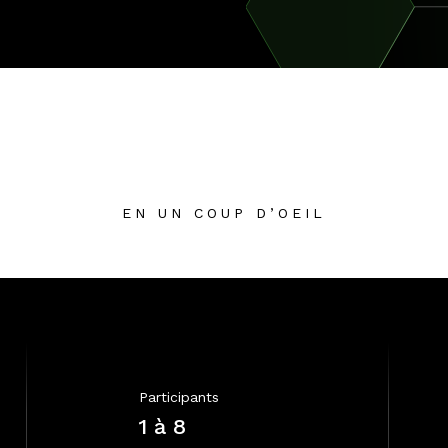
EN UN COUP D’OEIL
Participants
1 à 8 