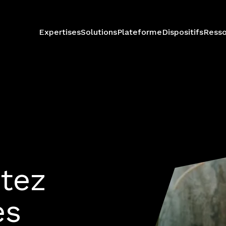
Expertises
Solutions
Plateforme
Dispositifs
Resso
otez
es