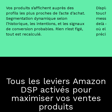
Vos produits s’affichent auprès des
Display,
profils les plus proches de l’acte d’achat.
touchez 
Segmentation dynamique selon
message.
l’historique, les intentions, et les signaux
delà d’A
de conversion probables. Rien n’est figé,
où elle 
tout est recalculé.
précisio
Tous les leviers Amazon
DSP activés pour
maximiser vos ventes
produits