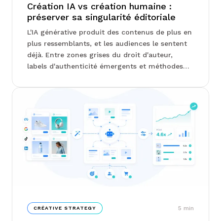
Création IA vs création humaine :
préserver sa singularité éditoriale
L'IA générative produit des contenus de plus en
plus ressemblants, et les audiences le sentent
déjà. Entre zones grises du droit d'auteur,
labels d'authenticité émergents et méthodes
pour garder la main sur son travail, chez Junto,
on vous explique comment préserver ce qui
rend une création reconnaissable. La vraie
question n'est pas d'utiliser l'IA ou non, mais de
savoir où placer le curseur...
5
min
CRÉATIVE STRATEGY