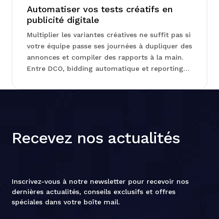
Automatiser vos tests créatifs en
publicité digitale
Multiplier les variantes créatives ne suffit pas si
votre équipe passe ses journées à dupliquer des
annonces et compiler des rapports à la main.
Entre DCO, bidding automatique et reporting
en temps réel, certains outils changent
radicalement le rapport entre temps passé et
tests réalisés. Chez Junto, on vous explique
comment structurer cette bascule du faire au
piloter, sans tout réinventer d'un coup...
Recevez nos actualités
Inscrivez-vous à notre newsletter pour recevoir nos
dernières actualités, conseils exclusifs et offres
spéciales dans votre boîte mail.