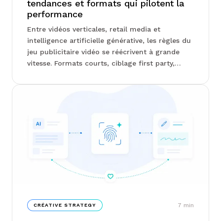
tendances et formats qui pilotent la
performance
Entre vidéos verticales, retail media et
intelligence artificielle générative, les règles du
jeu publicitaire vidéo se réécrivent à grande
vitesse. Formats courts, ciblage first party,
séquençage du tunnel d'achat : les arbitrages
des annonceurs se resserrent autour de
quelques leviers bien précis. Chez Junto, on
vous explique lesquels comptent vraiment, et
pourquoi certains formats surperforment
nettement les autres...
7
min
CRÉATIVE STRATEGY