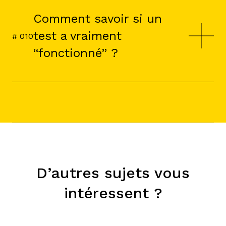
complexité, du volume de tests et de
Comment savoir si un
vos objectifs business.
test a vraiment
# 0
10
“fonctionné” ?
Nous ne cherchons pas un
“vainqueur” esthétique, mais un gain
clair : meilleur taux, meilleur panier,
meilleure activation. Le test doit faire
avancer.
D’autres sujets vous
intéressent ?