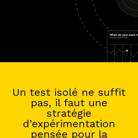
Un test isolé ne suffit
pas, il faut une
stratégie
d’expérimentation
pensée pour la