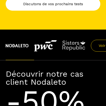
Discutons de vos prochains tests
Voir
Découvrir notre cas
client Nodaleto
-50%