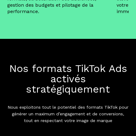
gestion des budgets et pilotage de la
votre ma
performance.
immersi
Nos formats TikTok Ads
activés
stratégiquement
Nous exploitons tout le potentiel des formats TikTok pour
générer un maximum d’engagement et de conversions,
tout en respectant votre image de marque