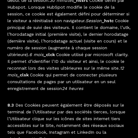
début de la session.
30 minutes
_hssrc
Cookie défini par
Hubspot. Lorsque HubSpot modifie le cookie de la
session, ce cookie est également défini pour déterminer si
le visiteur a réinitialisé son navigateur.
Session
_hstc
Cookie
principal de suivi des visiteurs. Il contient le domaine, l’utk,
l’horodatage initial (première visite), le dernier horodatage
(dernière visite), l’horodatage actuel (visite en cours) et le
numéro de session (augmente à chaque session
ultérieure).
6 mois
_clck
Cookie utilisé par microsoft clarity.
Il permet d’identifier l’ID du visiteur et ainsi, le cookie le
reconnait lors des visites ultérieures sur le même site.
12
mois
_clsk
Cookie qui permet de connecter plusieurs
consultations de pages par un utilisateur en un seul
enregistrement de session
24 heures
8.3
Des Cookies peuvent également être déposés sur le
terminal de l’Utilisateur par des sociétés tierces, lorsque
l’Utilisateur clique sur les icônes de sites internet tiers
accessibles sur le Site, notamment des réseaux sociaux
tels que Facebook, Instagram et LinkedIn ou la