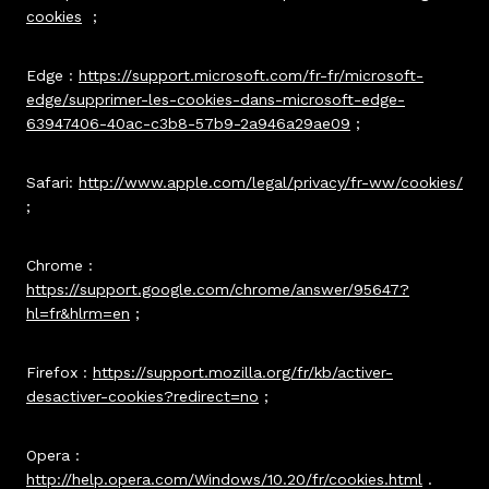
cookies
;
Edge :
https://support.microsoft.com/fr-fr/microsoft-
edge/supprimer-les-cookies-dans-microsoft-edge-
63947406-40ac-c3b8-57b9-2a946a29ae09
;
Safari:
http://www.apple.com/legal/privacy/fr-ww/cookies/
;
Chrome :
https://support.google.com/chrome/answer/95647?
hl=fr&hlrm=en
;
Firefox :
https://support.mozilla.org/fr/kb/activer-
desactiver-cookies?redirect=no
;
Opera :
http://help.opera.com/Windows/10.20/fr/cookies.html
.