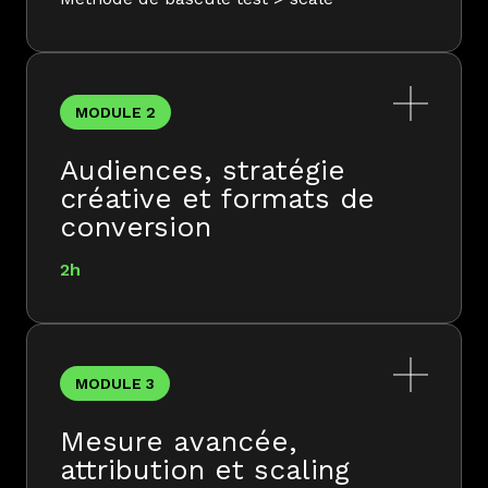
MODULE 2
Audiences, stratégie
créative et formats de
conversion
2h
En savoir plus
MODULE 3
Objectif
Mesure avancée,
Construire une stratégie d'audiences
attribution et scaling
avancée et un système de tests créatifs