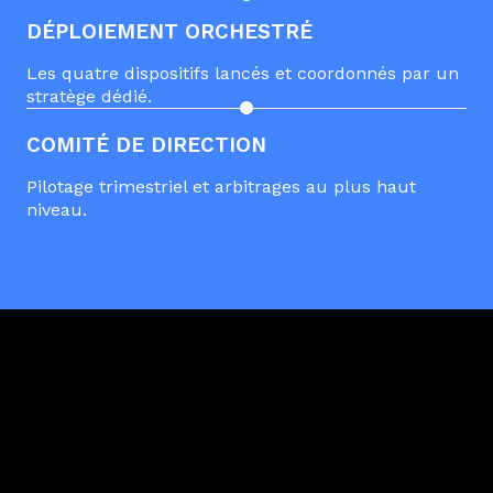
DÉPLOIEMENT ORCHESTRÉ
Les quatre dispositifs lancés et coordonnés par un
stratège dédié.
COMITÉ DE DIRECTION
Pilotage trimestriel et arbitrages au plus haut
niveau.