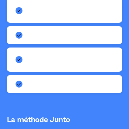
Des reportings qui ne se recoupent pas d'une
agence à l'autre.
Des silos par canal.
Des semaines à arbitrer entre prestataires au
lieu d'arbitrer le budget.
Une donnée éclatée entre les outils.
La méthode Junto