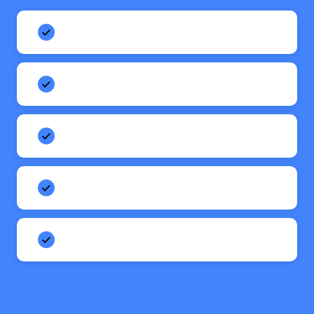
Un seul interlocuteur, un stratège dédié.
Une seule donnée, une seule plateforme.
Les leviers orchestrés ensemble.
Un pilotage de bout en bout.
Un comité de direction trimestriel.