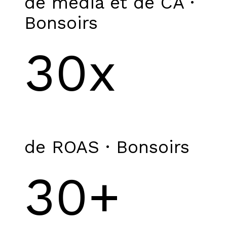
de média et de CA ·
Bonsoirs
30x
de ROAS · Bonsoirs
30+