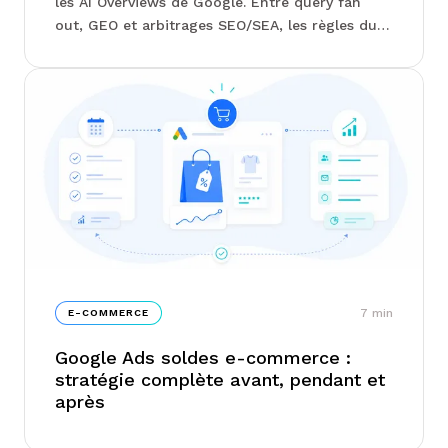
les AI Overviews de Google. Entre query fan
out, GEO et arbitrages SEO/SEA, les règles du
jeu se réécrivent sous vos yeux sans que la
Search Console
7
min
E-COMMERCE
Google Ads soldes e-commerce :
stratégie complète avant, pendant et
après