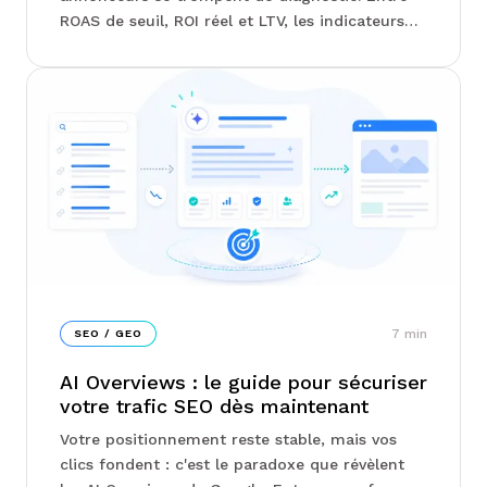
ROAS de seuil, ROI réel et LTV, les indicateurs
qui comptent vraiment ne sont pas ceux qu'on
regarde en premier. Chez Junto, on vous
explique comment structurer vos campagnes
Search, Shopping ou Performance Max en
fonction de votre marge, pas de votre chiffre
d'affaires...
7
min
SEO / GEO
AI Overviews : le guide pour sécuriser
votre trafic SEO dès maintenant
Votre positionnement reste stable, mais vos
clics fondent : c'est le paradoxe que révèlent