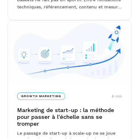
techniques, référencement, contenu et mesure
des résultats, la présence digitale se construit
par étapes, et savoir où l'on se situe change
tout. Chez Junto, on vous explique comment
identifier votre niveau de maturité et
concentrer vos efforts là où ils comptent
vraiment...
6
min
GROWTH MARKETING
Marketing de start-up : la méthode
pour passer à l'échelle sans se
tromper
Le passage de start-up à scale-up ne se joue