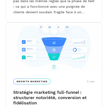
pas dans les mêmes règles que la phase de test
: ce qui a fonctionné avec une poignée de
clients devient soudain fragile face à un
marché élargi. Product-market fit,
structuration d'équipe, arbitrage entre
acquisition et fidélisation : les leviers à
actionner ne sont pas ceux qu'on croit, et
l'équipe Junto détaille les pièges les plus
fréquents à ce stade...
5
min
GROWTH MARKETING
Stratégie marketing full-funnel :
structurer notoriété, conversion et
fidélisation