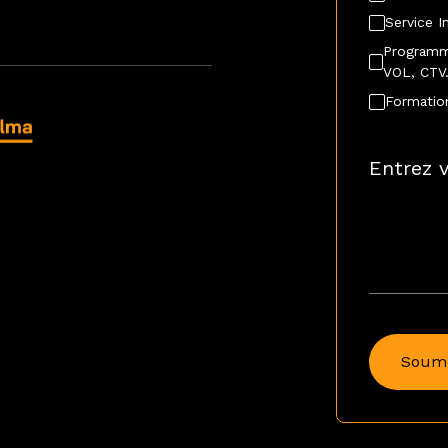
Service 
Programma
VOL, CTV
Formatio