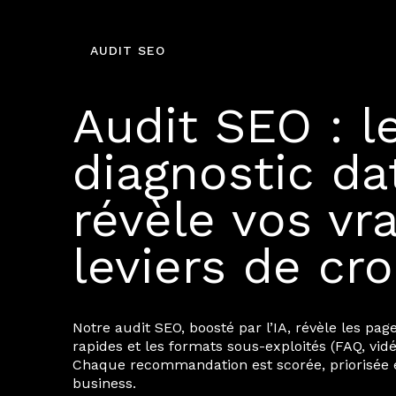
AUDIT SEO
Audit SEO : l
diagnostic da
révèle vos vra
leviers de cr
Notre audit SEO, boosté par l’IA, révèle les page
rapides et les formats sous-exploités (FAQ, vidéo
Chaque recommandation est scorée, priorisée et
business.