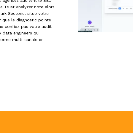
es agences auditent le SEO
re Trust Analyzer note alors
ark Sectoriel situe votre
r que le diagnostic pointe
 ne confiez pas votre audit
x data engineers qui
forme multi-canale en