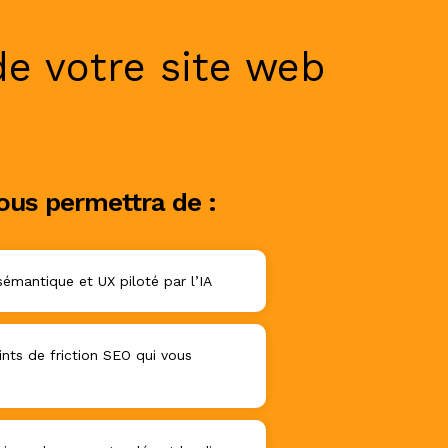
de votre site web
ous permettra de :
sémantique et UX piloté par l’IA
nts de friction SEO qui vous