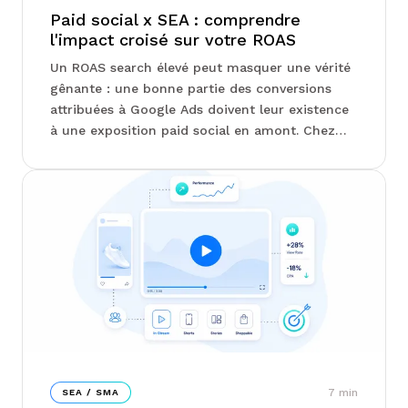
Paid social x SEA : comprendre
l'impact croisé sur votre ROAS
Un ROAS search élevé peut masquer une vérité
gênante : une bonne partie des conversions
attribuées à Google Ads doivent leur existence
à une exposition paid social en amont. Chez
Junto, on vous explique comment calculer un
ROAS combiné sans double comptage, quels
tests d'incrémentalité révèlent la vraie
contribution de chaque canal, et pourquoi
arbitrer budget par budget appauvrit la
performance globale...
7
min
SEA / SMA