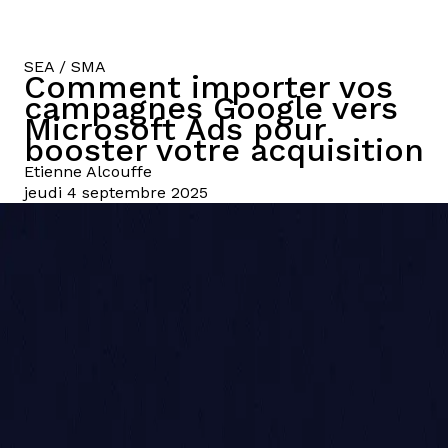
SEA / SMA
Comment importer vos
campagnes Google vers
Microsoft Ads pour
booster votre acquisition
Etienne
Alcouffe
jeudi 4 septembre 2025