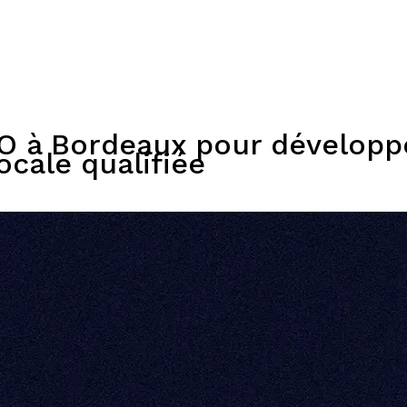
Expertises
Solutions
Plateforme
Dispositifs
Resso
O à Bordeaux pour développer
ocale qualifiée