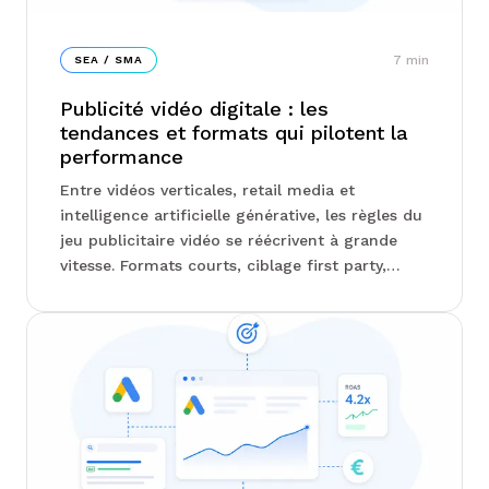
7
min
SEA / SMA
Publicité vidéo digitale : les
tendances et formats qui pilotent la
performance
Entre vidéos verticales, retail media et
intelligence artificielle générative, les règles du
jeu publicitaire vidéo se réécrivent à grande
vitesse. Formats courts, ciblage first party,
séquençage du tunnel d'achat : les arbitrages
des annonceurs se resserrent autour de
quelques leviers bien précis. Chez Junto, on
vous explique lesquels comptent vraiment, et
pourquoi certains formats surperforment
nettement les autres...