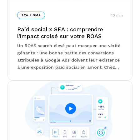
10
min
SEA / SMA
Paid social x SEA : comprendre
l'impact croisé sur votre ROAS
Un ROAS search élevé peut masquer une vérité
gênante : une bonne partie des conversions
attribuées à Google Ads doivent leur existence
à une exposition paid social en amont. Chez
Junto, on vous explique comment calculer un
ROAS combiné sans double comptage, quels
tests d'incrémentalité révèlent la vraie
contribution de chaque canal, et pourquoi
arbitrer budget par budget appauvrit la
performance globale...