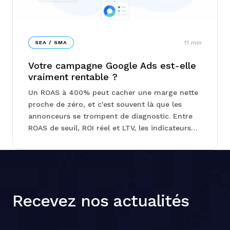
11
min
SEA / SMA
Votre campagne Google Ads est-elle
vraiment rentable ?
Un ROAS à 400% peut cacher une marge nette
proche de zéro, et c'est souvent là que les
annonceurs se trompent de diagnostic. Entre
ROAS de seuil, ROI réel et LTV, les indicateurs
qui comptent vraiment ne sont pas ceux qu'on
regarde en premier. Chez Junto, on vous
explique comment structurer vos campagnes
Search, Shopping ou Performance Max en
fonction de votre marge, pas de votre chiffre
Recevez nos actualités
d'affaires...