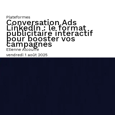
Plateformes
Conversation Ads
LinkedIn : le format
publicitaire interactif
pour booster vos
campagnes
Etienne
Alcouffe
vendredi 1 août 2025