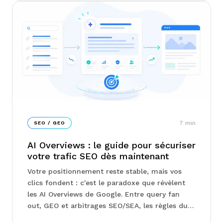
regarde en premier. Chez Junto, on vous
explique comment structurer vos campagnes
Search, Shopping ou Performance Max en
fonction de votre marge, pas de votre chiffre
d'affaires...
7
min
SEO / GEO
AI Overviews : le guide pour sécuriser
votre trafic SEO dès maintenant
Votre positionnement reste stable, mais vos
clics fondent : c'est le paradoxe que révèlent
les AI Overviews de Google. Entre query fan
out, GEO et arbitrages SEO/SEA, les règles du
jeu se réécrivent sous vos yeux sans que la