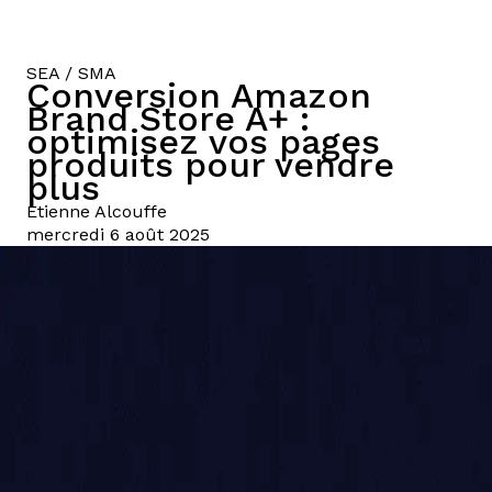
SEA / SMA
Conversion Amazon
Brand Store A+ :
optimisez vos pages
produits pour vendre
plus
Etienne
Alcouffe
mercredi 6 août 2025