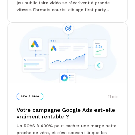
jeu publicitaire vidéo se réécrivent à grande
vitesse. Formats courts, ciblage first party,
séquençage du tunnel d'achat : les arbitrages
des annonceurs se resserrent autour de
quelques leviers bien précis. Chez Junto, on
vous explique lesquels comptent vraiment, et
pourquoi certains formats surperforment
nettement les autres...
11
min
SEA / SMA
Votre campagne Google Ads est-elle
vraiment rentable ?
Un ROAS à 400% peut cacher une marge nette
proche de zéro, et c'est souvent là que les