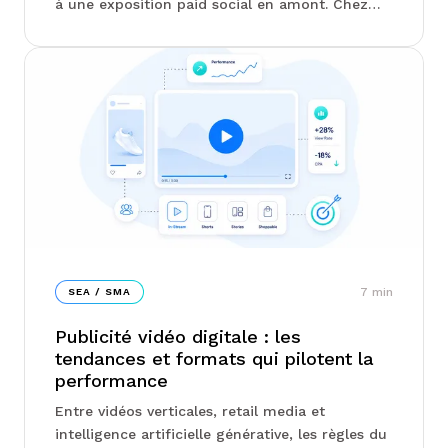
à une exposition paid social en amont. Chez
Junto, on vous explique comment calculer un
ROAS combiné sans double comptage, quels
tests d'incrémentalité révèlent la vraie
contribution de chaque canal, et pourquoi
arbitrer budget par budget appauvrit la
performance globale...
7
min
SEA / SMA
Publicité vidéo digitale : les
tendances et formats qui pilotent la
performance
Entre vidéos verticales, retail media et
intelligence artificielle générative, les règles du