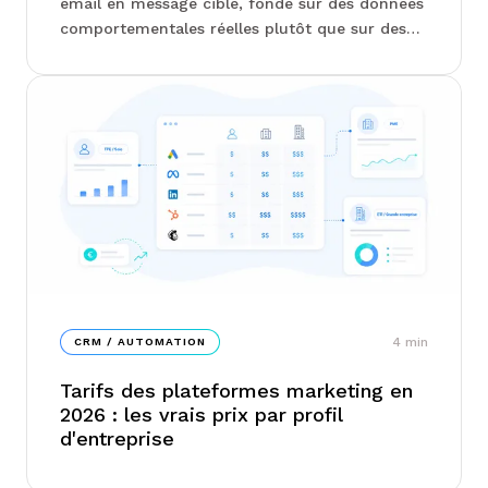
email en message ciblé, fondé sur des données
comportementales réelles plutôt que sur des
listes génériques. Segmentation dynamique,
automatisation, choix des bons outils, l'équipe
Junto détaille les étapes concrètes pour
synchroniser CRM et emailing sans perdre en
pertinence ni en délivrabilité...
4
min
CRM / AUTOMATION
Tarifs des plateformes marketing en
2026 : les vrais prix par profil
d'entreprise