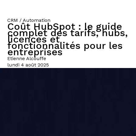
CRM / Automation
Coût HubSpot : le guide
complet des tarifs, hubs,
licences et
fonctionnalités pour les
entreprises
Etienne
Alcouffe
lundi 4 août 2025