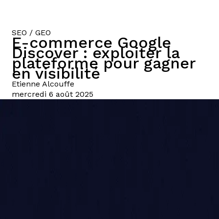
SEO / GEO
E-commerce Google
Discover : exploiter la
plateforme pour gagner
en visibilité
Etienne
Alcouffe
mercredi 6 août 2025