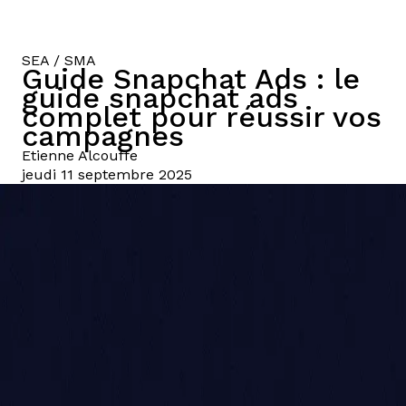
SEA / SMA
Guide Snapchat Ads : le
guide snapchat ads
complet pour réussir vos
campagnes
Etienne
Alcouffe
jeudi 11 septembre 2025