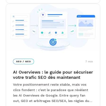
regarde en premier. Chez Junto, on vous
explique comment structurer vos campagnes
Search, Shopping ou Performance Max en
fonction de votre marge, pas de votre chiffre
d'affaires...
7
min
SEO / GEO
AI Overviews : le guide pour sécuriser
votre trafic SEO dès maintenant
Votre positionnement reste stable, mais vos
clics fondent : c'est le paradoxe que révèlent
les AI Overviews de Google. Entre query fan
out, GEO et arbitrages SEO/SEA, les règles du