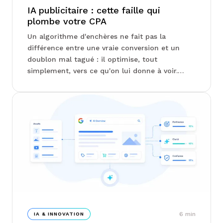
IA publicitaire : cette faille qui
plombe votre CPA
Un algorithme d'enchères ne fait pas la
différence entre une vraie conversion et un
doublon mal tagué : il optimise, tout
simplement, vers ce qu'on lui donne à voir.
C'est là que se joue silencieusement la
performance de vos campagnes Google Ads et
Meta Ads, bien avant les questions de créas ou
d'audiences. Chez Junto, on vous explique
pourquoi la qualité du signal transmis à l'IA
compte plus que son intelligence supposée, et
comment repérer les failles avant qu'elles ne
coûtent cher...
6
min
IA & INNOVATION