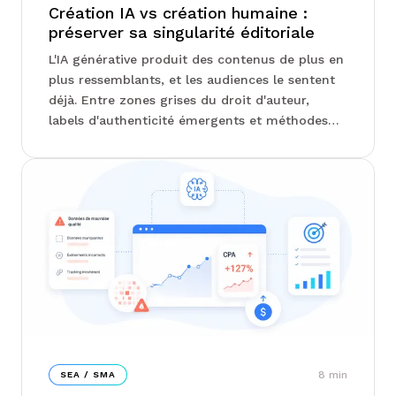
Création IA vs création humaine :
préserver sa singularité éditoriale
L'IA générative produit des contenus de plus en
plus ressemblants, et les audiences le sentent
déjà. Entre zones grises du droit d'auteur,
labels d'authenticité émergents et méthodes
pour garder la main sur son travail, chez Junto,
on vous explique comment préserver ce qui
rend une création reconnaissable. La vraie
question n'est pas d'utiliser l'IA ou non, mais de
savoir où placer le curseur...
8
min
SEA / SMA