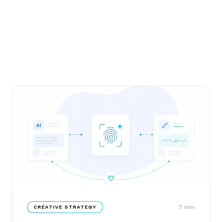
7
min
CRÉATIVE STRATEGY