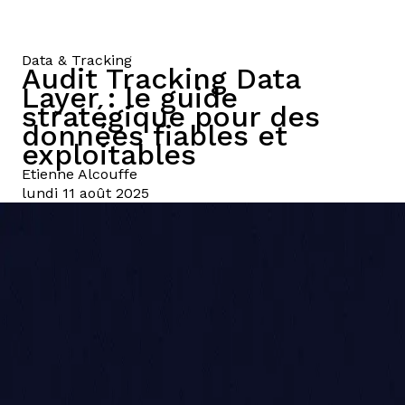
Data & Tracking
Audit Tracking Data
Layer : le guide
stratégique pour des
données fiables et
exploitables
Etienne
Alcouffe
lundi 11 août 2025