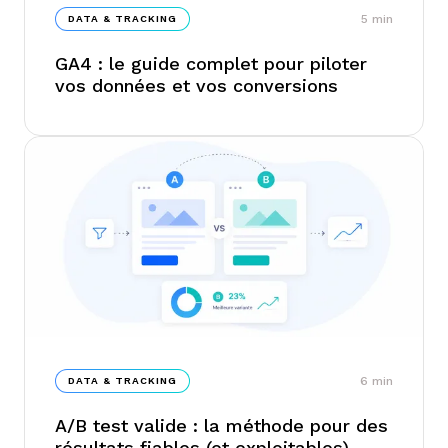
5
min
DATA & TRACKING
GA4 : le guide complet pour piloter
vos données et vos conversions
6
min
DATA & TRACKING
A/B test valide : la méthode pour des
résultats fiables (et exploitables)