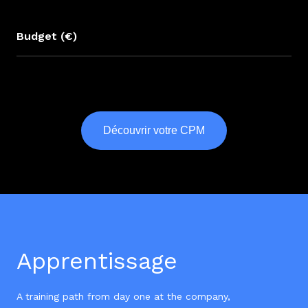
Budget (€)
Découvrir votre CPM
Apprentissage
A training path from day one at the company,