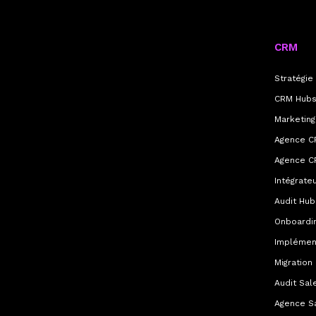
CRM
Stratégi
CRM Hubs
Marketing
Agence C
Agence C
Intégrate
Audit Hu
Onboardi
Implémen
Migration
Audit Sal
Agence S