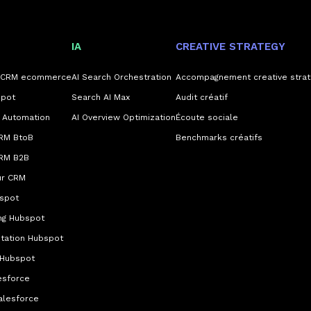
IA
CREATIVE STRATEGY
e CRM ecommerce
AI Search Orchestration
Accompagnement creative strat
pot
Search AI Max
Audit créatif
 Automation
AI Overview Optimization
Écoute sociale
RM BtoB
Benchmarks créatifs
RM B2B
ur CRM
bspot
ng Hubspot
tation Hubspot
 Hubspot
esforce
alesforce