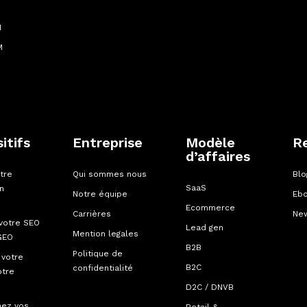
M
M
itifs
Entreprise
Modèle
R
d’affaires
tre
Qui sommes nous
Blo
SaaS
on
Notre équipe
Eb
Ecommerce
Carrières
New
votre SEO
Lead gen
Mention legales
GEO
B2B
Politique de
 votre
B2C
confidentialité
otre
D2C / DNVB
mez vos