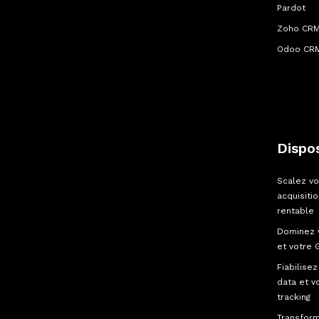
Pardot
Zoho CR
Odoo CR
Dispos
Scalez vo
acquisiti
rentable
Dominez 
et votre 
Fiabilisez
data et v
tracking
Transfor