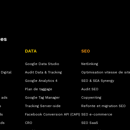
ces
DATA
SEO
Google Data Studio
Netlinking
Digital
Audit Data & Tracking
Optimisation vitesse de sit
Google Analytics 4
SEO & SEA Synergy
Plan de taggage
Audit SEO
 ads
Google Tag Manager
Copywriting
s
Tracking Server-side
Refonte et migration SEO
ds
Facebook Conversion API (CAPI)
SEO e-commerce
ads
CRO
SEO SaaS