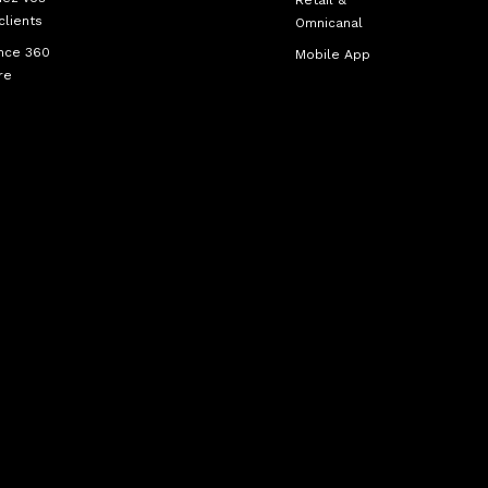
Retail &
clients
Omnicanal
nce 360
Mobile App
re