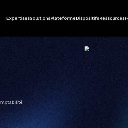
Expertises
Solutions
Plateforme
Dispositifs
Ressources
F
mptabilité