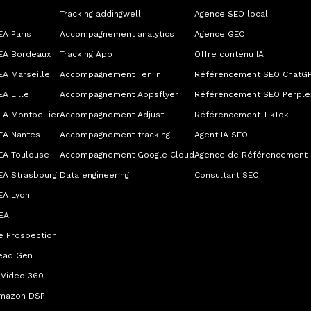
Tracking addingwell
Agence SEO local
A Paris
Accompagnement analytics
Agence GEO
EA Bordeaux
Tracking App
Offre contenu IA
A Marseille
Accompagnement Tenjin
Référencement SEO ChatG
A Lille
Accompagnement Appsflyer
Référencement SEO Perplex
EA Montpellier
Accompagnement Adjust
Référencement TikTok
EA Nantes
Accompagnement tracking
Agent IA SEO
EA Toulouse
Accompagnement Google Cloud
Agence de Référencement
EA Strasbourg
Data engineering
Consultant SEO
EA Lyon
EA
e Prospection
ead Gen
 Video 360
mazon DSP