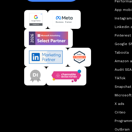
Performa
App mobi
Instagram
Linkedin 
Pinterest
Google S
Taboola
Amazon 
Audit SEA
TikTok
Snapchat
Microsoft
X ads
Criteo
Programm
Outbrain