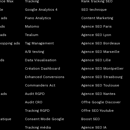
nce Max
Tracking
Rank tracking SEO
le
Google Analytics 4
SEO technique
 ads
Piano Analytics
Content Marketing
ads
Matomo
Agence SEO Paris
 ads
Tealium
Agence SEO Lyon
hopping ads
Tag Management
Agence SEO Bordeaux
A/B testing
Agence SEO Marseille
ads
Data Visualisation
Agence SEO Lille
Création Dashboard
Agence SEO Montpellier
Enhanced Conversions
Agence SEO Strasbourg
Commanders Act
Agence SEO Toulouse
 ads
Audit RGPD
Agence SEO Nantes
Audit CRO
Offre Google Discover
Tracking RGPD
Offre SEO Youtube
atique
Consent Mode Google
Boost SEO
Tracking média
Agence SEO IA