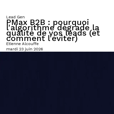
Lead Gen
PMax B2B : pourquoi
l'algorithme dégrade la
qualité de vos leads (et
comment l'éviter)
Etienne
Alcouffe
mardi 23 juin 2026