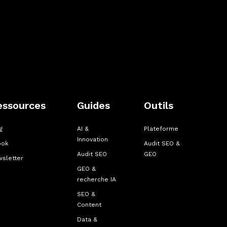
essources
Guides
Outils
g
AI &
Plateforme
Innovation
ook
Audit SEO &
Audit SEO
GEO
sletter
GEO &
recherche IA
SEO &
Content
Data &