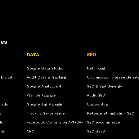
ces
DATA
SEO
Google Data Studio
Netlinking
Digital
Audit Data & Tracking
Optimisation vitesse de sit
Google Analytics 4
SEO & SEA Synergy
Plan de taggage
Audit SEO
 ads
Google Tag Manager
Copywriting
s
Tracking Server-side
Refonte et migration SEO
ds
Facebook Conversion API (CAPI)
SEO e-commerce
ads
CRO
SEO SaaS