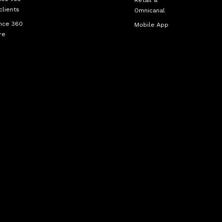
Retail &
clients
Omnicanal
nce 360
Mobile App
re