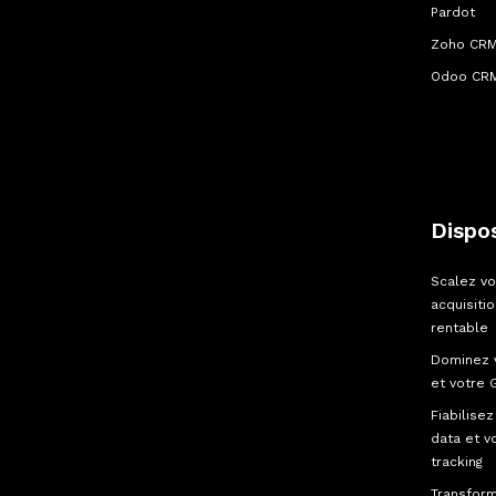
Pardot
Zoho CR
Odoo CR
Dispos
Scalez vo
acquisiti
rentable
Dominez 
et votre 
Fiabilisez
data et v
tracking
Transfor