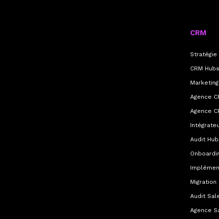
CRM
Stratégi
CRM Hubs
Marketing
Agence C
Agence C
Intégrate
Audit Hu
Onboardi
Implémen
Migration
Audit Sal
Agence S