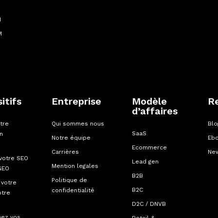
M
M
itifs
Entreprise
Modèle
R
d’affaires
tre
Qui sommes nous
Blo
SaaS
on
Notre équipe
Eb
Ecommerce
Carrières
New
votre SEO
Lead gen
Mention legales
GEO
B2B
Politique de
 votre
B2C
confidentialité
otre
D2C / DNVB
mez vos