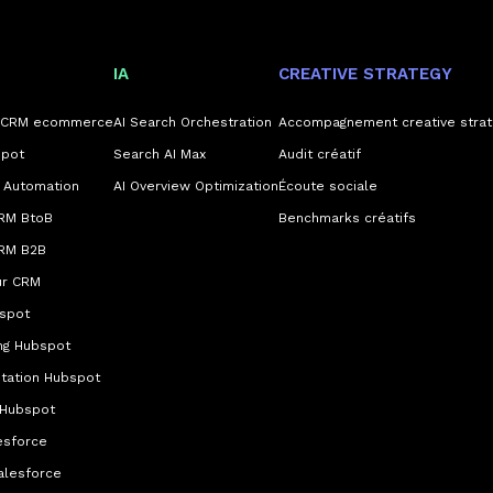
IA
CREATIVE STRATEGY
e CRM ecommerce
AI Search Orchestration
Accompagnement creative strat
pot
Search AI Max
Audit créatif
 Automation
AI Overview Optimization
Écoute sociale
RM BtoB
Benchmarks créatifs
RM B2B
ur CRM
bspot
ng Hubspot
tation Hubspot
 Hubspot
esforce
alesforce