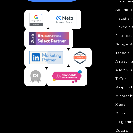
Performa
App mobi
Instagram
Linkedin 
Pinterest
Google S
Taboola
Amazon 
Audit SEA
TikTok
Snapchat
Microsoft
X ads
Criteo
Programm
Outbrain