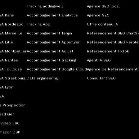
Tracking addingwell
Agence SEO local
A Paris
Accompagnement analytics
Agence GEO
EA Bordeaux
Tracking App
Offre contenu IA
A Marseille
Accompagnement Tenjin
Référencement SEO ChatG
A Lille
Accompagnement Appsflyer
Référencement SEO Perplex
EA Montpellier
Accompagnement Adjust
Référencement TikTok
EA Nantes
Accompagnement tracking
Agent IA SEO
EA Toulouse
Accompagnement Google Cloud
Agence de Référencement
EA Strasbourg
Data engineering
Consultant SEO
EA Lyon
EA
e Prospection
ead Gen
 Video 360
mazon DSP