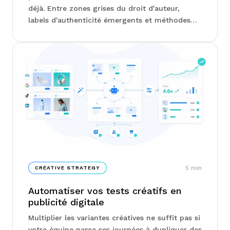
déjà. Entre zones grises du droit d'auteur,
labels d'authenticité émergents et méthodes
pour garder la main sur son travail, chez Junto,
on vous explique comment préserver ce qui
rend une création reconnaissable. La vraie
question n'est pas d'utiliser l'IA ou non, mais de
savoir où placer le curseur...
5
min
CRÉATIVE STRATEGY
Automatiser vos tests créatifs en
publicité digitale
Multiplier les variantes créatives ne suffit pas si
votre équipe passe ses journées à dupliquer des