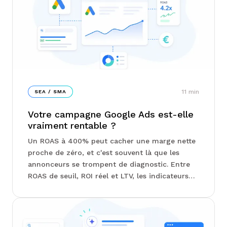
11
min
SEA / SMA
Votre campagne Google Ads est-elle
vraiment rentable ?
Un ROAS à 400% peut cacher une marge nette
proche de zéro, et c'est souvent là que les
annonceurs se trompent de diagnostic. Entre
ROAS de seuil, ROI réel et LTV, les indicateurs
qui comptent vraiment ne sont pas ceux qu'on
regarde en premier. Chez Junto, on vous
explique comment structurer vos campagnes
Search, Shopping ou Performance Max en