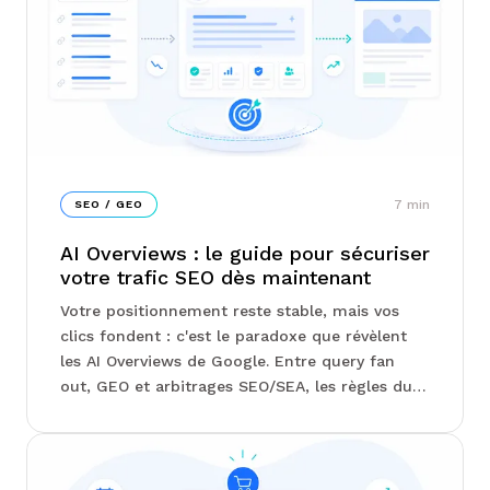
fonction de votre marge, pas de votre chiffre
d'affaires...
7
min
SEO / GEO
AI Overviews : le guide pour sécuriser
votre trafic SEO dès maintenant
Votre positionnement reste stable, mais vos
clics fondent : c'est le paradoxe que révèlent
les AI Overviews de Google. Entre query fan
out, GEO et arbitrages SEO/SEA, les règles du
jeu se réécrivent sous vos yeux sans que la
Search Console