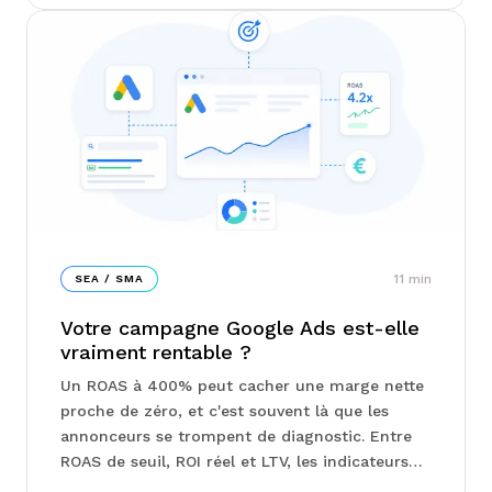
des annonceurs se resserrent autour de
quelques leviers bien précis. Chez Junto, on
vous explique lesquels comptent vraiment, et
pourquoi certains formats surperforment
nettement les autres...
11
min
SEA / SMA
Votre campagne Google Ads est-elle
vraiment rentable ?
Un ROAS à 400% peut cacher une marge nette
proche de zéro, et c'est souvent là que les
annonceurs se trompent de diagnostic. Entre
ROAS de seuil, ROI réel et LTV, les indicateurs
qui comptent vraiment ne sont pas ceux qu'on