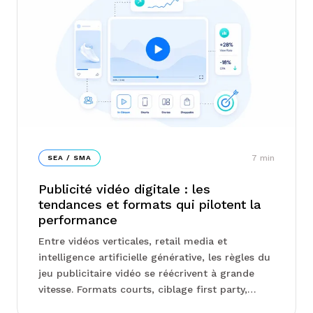
tests d'incrémentalité révèlent la vraie
contribution de chaque canal, et pourquoi
arbitrer budget par budget appauvrit la
performance globale...
7
min
SEA / SMA
Publicité vidéo digitale : les
tendances et formats qui pilotent la
performance
Entre vidéos verticales, retail media et
intelligence artificielle générative, les règles du
jeu publicitaire vidéo se réécrivent à grande
vitesse. Formats courts, ciblage first party,
séquençage du tunnel d'achat : les arbitrages