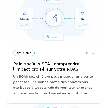
10
min
SEA / SMA
Paid social x SEA : comprendre
l'impact croisé sur votre ROAS
Un ROAS search élevé peut masquer une vérité
gênante : une bonne partie des conversions
attribuées à Google Ads doivent leur existence
à une exposition paid social en amont. Chez
Junto, on vous explique comment calculer un
ROAS combiné sans double comptage, quels