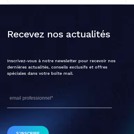
regarde en premier. Chez Junto, on vous
explique comment structurer vos campagnes
Search, Shopping ou Performance Max en
fonction de votre marge, pas de votre chiffre
Recevez nos actualités
d'affaires...
Inscrivez-vous à notre newsletter pour recevoir nos
dernières actualités, conseils exclusifs et offres
spéciales dans votre boîte mail.