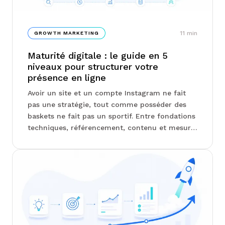
11
min
GROWTH MARKETING
Maturité digitale : le guide en 5
niveaux pour structurer votre
présence en ligne
Avoir un site et un compte Instagram ne fait
pas une stratégie, tout comme posséder des
baskets ne fait pas un sportif. Entre fondations
techniques, référencement, contenu et mesure
des résultats, la présence digitale se construit
par étapes, et savoir où l'on se situe change
tout. Chez Junto, on vous explique comment
identifier votre niveau de maturité et
concentrer vos efforts là où ils comptent
vraiment...