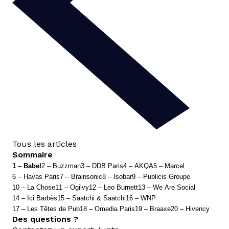
Tous les articles
Sommaire
1 – Babel
2 – Buzzman
3 – DDB Paris
4 – AKQA
5 – Marcel
6 – Havas Paris
7 – Brainsonic
8 – Isobar
9 – Publicis Groupe
10 – La Chose
11 – Ogilvy
12 – Leo Burnett
13 – We Are Social
14 – Ici Barbès
15 – Saatchi & Saatchi
16 – WNP
17 – Les Têtes de Pub
18 – Omedia Paris
19 – Braaxe
20 – Hivency
Des questions ?