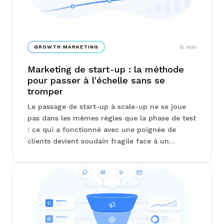
6
min
GROWTH MARKETING
Marketing de start-up : la méthode
pour passer à l'échelle sans se
tromper
Le passage de start-up à scale-up ne se joue
pas dans les mêmes règles que la phase de test
: ce qui a fonctionné avec une poignée de
clients devient soudain fragile face à un
marché élargi. Product-market fit,
structuration d'équipe, arbitrage entre
acquisition et fidélisation : les leviers à
actionner ne sont pas ceux qu'on croit, et
l'équipe Junto détaille les pièges les plus
fréquents à ce stade...