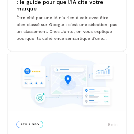
: le guide pour que l'IA cite votre
marque
Être cité par une IA n'a rien à voir avec être
bien classé sur Google : c'est une sélection, pas
un classement. Chez Junto, on vous explique
pourquoi la cohérence sémantique d'une
marque compte désormais plus que son
volume de contenu, et comment mesurer ce
qui échappe encore à la plupart des tableaux
de bord SEO...
9
min
SEO / GEO