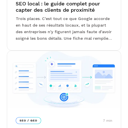
SEO local : le guide complet pour
capter des clients de proximité
Trois places. C'est tout ce que Google accorde
en haut de ses résultats locaux, et la plupart
des entreprises n'y figurent jamais faute d'avoir
soigné les bons détails. Une fiche mal remplie,
un avis sans réponse, une adresse écrite
différemment ici et là : autant de signaux qui
vous écartent de la course. Notre équipe Junto
passe en revue ce qui fait vraiment basculer un
classement local...
7
min
SEO / GEO