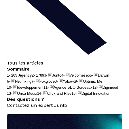
Tous les articles
Sommaire
1- 209 Agency
2- 1789
3- Junto
4- Velcomeseo
5- Darwin
6- Netlinking
7- Foxglove
8- Yabawt
9- Optimiz Me
10- Idéveloppement
11- Agence SEO Bordeaux
12- Digimood
13- Orixa Media
14- Click and Rise
15- Digital Innovation
Des questions ?
Contactez un expert Junto
nous contacter