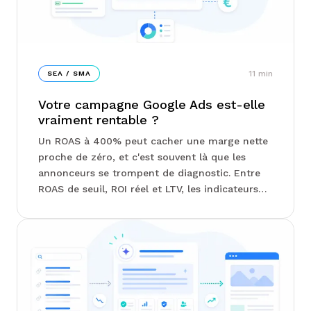
11
min
SEA / SMA
Votre campagne Google Ads est-elle
vraiment rentable ?
Un ROAS à 400% peut cacher une marge nette
proche de zéro, et c'est souvent là que les
annonceurs se trompent de diagnostic. Entre
ROAS de seuil, ROI réel et LTV, les indicateurs
qui comptent vraiment ne sont pas ceux qu'on
regarde en premier. Chez Junto, on vous
explique comment structurer vos campagnes
Search, Shopping ou Performance Max en
fonction de votre marge, pas de votre chiffre
d'affaires...