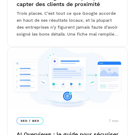
capter des clients de proximité
Trois places. C'est tout ce que Google accorde
en haut de ses résultats locaux, et la plupart
des entreprises n'y figurent jamais faute d'avoir
soigné les bons détails. Une fiche mal remplie,
un avis sans réponse, une adresse écrite
différemment ici et là : autant de signaux qui
vous écartent de la course. Notre équipe Junto
passe en revue ce qui fait vraiment basculer un
classement local...
7
min
SEO / GEO
AI Overviews : le guide pour sécuriser