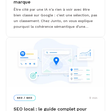
marque
Être cité par une IA n'a rien à voir avec être
bien classé sur Google : c'est une sélection, pas
un classement. Chez Junto, on vous explique
pourquoi la cohérence sémantique d'une
marque compte désormais plus que son
volume de contenu, et comment mesurer ce
qui échappe encore à la plupart des tableaux
de bord SEO...
9
min
SEO / GEO
SEO local : le guide complet pour