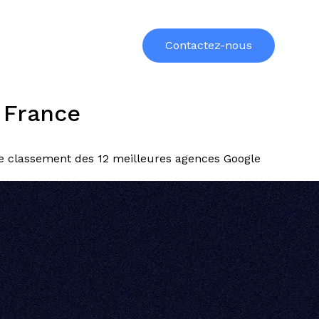
urces
Formations
À propos
Contactez-nous
 France
tre classement des 12 meilleures agences Google