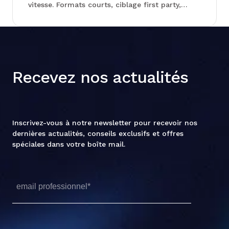
vitesse. Formats courts, ciblage first party,
séquençage du tunnel d'achat : les arbitrages
des annonceurs se resserrent autour de
quelques leviers bien précis. Chez Junto, on
vous explique lesquels comptent vraiment, et
pourquoi certains formats surperforment
Recevez nos actualités
nettement les autres...
Inscrivez-vous à notre newsletter pour recevoir nos
dernières actualités, conseils exclusifs et offres
spéciales dans votre boîte mail.