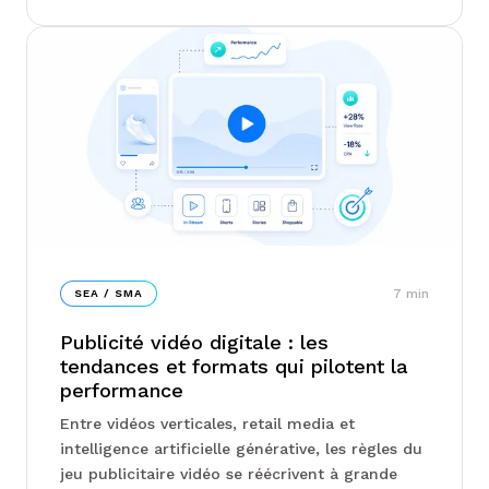
Junto, on vous explique comment calculer un
ROAS combiné sans double comptage, quels
tests d'incrémentalité révèlent la vraie
contribution de chaque canal, et pourquoi
arbitrer budget par budget appauvrit la
performance globale...
7
min
SEA / SMA
Publicité vidéo digitale : les
tendances et formats qui pilotent la
performance
Entre vidéos verticales, retail media et
intelligence artificielle générative, les règles du
jeu publicitaire vidéo se réécrivent à grande