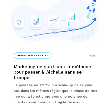
tout. Chez Junto, on vous explique comment
identifier votre niveau de maturité et
concentrer vos efforts là où ils comptent
vraiment...
6
min
GROWTH MARKETING
Marketing de start-up : la méthode
pour passer à l'échelle sans se
tromper
Le passage de start-up à scale-up ne se joue
pas dans les mêmes règles que la phase de test
: ce qui a fonctionné avec une poignée de
clients devient soudain fragile face à un
marché élargi. Product-market fit,