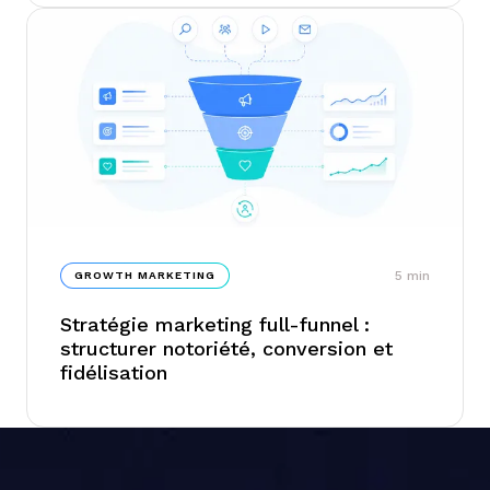
structuration d'équipe, arbitrage entre
acquisition et fidélisation : les leviers à
actionner ne sont pas ceux qu'on croit, et
l'équipe Junto détaille les pièges les plus
fréquents à ce stade...
5
min
GROWTH MARKETING
Stratégie marketing full-funnel :
structurer notoriété, conversion et
fidélisation