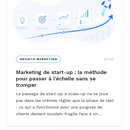
identifier votre niveau de maturité et
concentrer vos efforts là où ils comptent
vraiment...
6
min
GROWTH MARKETING
Marketing de start-up : la méthode
pour passer à l'échelle sans se
tromper
Le passage de start-up à scale-up ne se joue
pas dans les mêmes règles que la phase de test
: ce qui a fonctionné avec une poignée de
clients devient soudain fragile face à un
marché élargi. Product-market fit,
structuration d'équipe, arbitrage entre