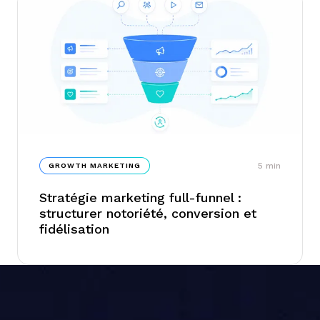
acquisition et fidélisation : les leviers à
actionner ne sont pas ceux qu'on croit, et
l'équipe Junto détaille les pièges les plus
fréquents à ce stade...
5
min
GROWTH MARKETING
Stratégie marketing full-funnel :
structurer notoriété, conversion et
fidélisation