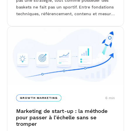
pas une stratégie, tout comme posséder des
baskets ne fait pas un sportif. Entre fondations
techniques, référencement, contenu et mesure
des résultats, la présence digitale se construit
par étapes, et savoir où l'on se situe change
tout. Chez Junto, on vous explique comment
identifier votre niveau de maturité et
concentrer vos efforts là où ils comptent
vraiment...
6
min
GROWTH MARKETING
Marketing de start-up : la méthode
pour passer à l'échelle sans se
tromper