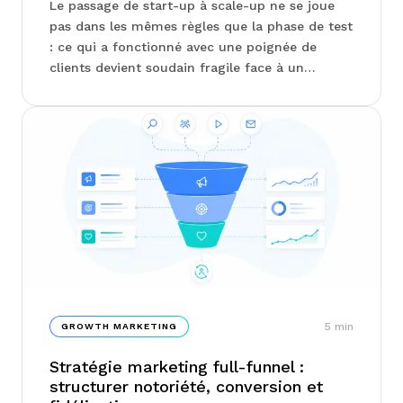
Le passage de start-up à scale-up ne se joue
pas dans les mêmes règles que la phase de test
: ce qui a fonctionné avec une poignée de
clients devient soudain fragile face à un
marché élargi. Product-market fit,
structuration d'équipe, arbitrage entre
acquisition et fidélisation : les leviers à
actionner ne sont pas ceux qu'on croit, et
l'équipe Junto détaille les pièges les plus
fréquents à ce stade...
5
min
GROWTH MARKETING
Stratégie marketing full-funnel :
structurer notoriété, conversion et