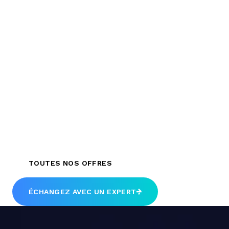
Boostez votre
croissance dès
maintenant.
Exploitez
pleinement le potentiel de chaque
expertise et créez des synergies uniques.
TOUTES NOS OFFRES
ÉCHANGEZ AVEC UN EXPERT