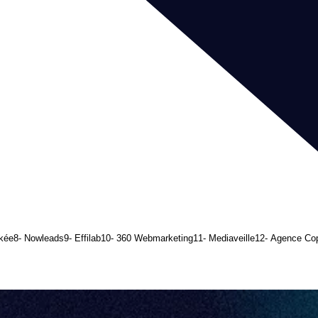
rkée
8- Nowleads
9- Effilab
10- 360 Webmarketing
11- Mediaveille
12- Agence Co