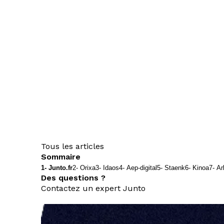
Tous les articles
Sommaire
1- Junto.fr
2- Orixa
3- Idaos
4- Aep-digital
5- Staenk
6- Kinoa
7- A
Des questions ?
Contactez un expert Junto
nous contacter