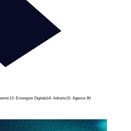
pernic
13- Envergure Digitale
14- Adveris
15- Agence 90