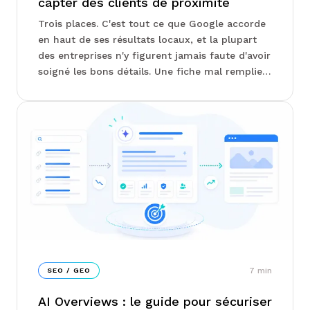
capter des clients de proximité
Trois places. C'est tout ce que Google accorde
en haut de ses résultats locaux, et la plupart
des entreprises n'y figurent jamais faute d'avoir
soigné les bons détails. Une fiche mal remplie,
un avis sans réponse, une adresse écrite
différemment ici et là : autant de signaux qui
vous écartent de la course. Notre équipe Junto
passe en revue ce qui fait vraiment basculer un
classement local...
7
min
SEO / GEO
AI Overviews : le guide pour sécuriser